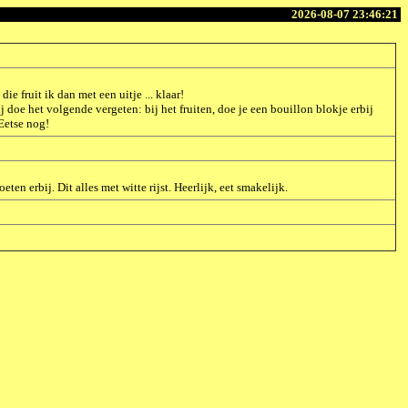
2026-08-07 23:46:21
e fruit ik dan met een uitje ... klaar!
j doe het volgende vergeten: bij het fruiten, doe je een bouillon blokje erbij
 Eetse nog!
n erbij. Dit alles met witte rijst. Heerlijk, eet smakelijk.