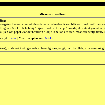
Mieke's corned beef
ding:
 vergeten ben om vlees uit de vriezer te halen doe ik een blikje corned beef open en di
ling van Mieke: Ik heb bij "mijn corned beef recept", waarbij ik restant groenten bi
out) en wat peper. Zonder bouillon blokje is het ook te eten, maar een beetje flauw.
gstijd:
5 min.
|
Meer recepten van:
Mieke
aar), zoals wat klein gesneden champignons, taugé, paprika. Heb je meteen ook groete