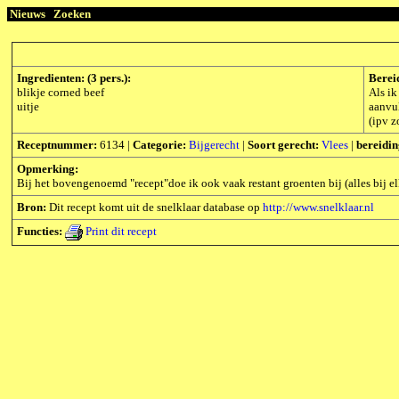
Nieuws
Zoeken
Ingredienten: (3 pers.):
Berei
blikje corned beef
Als ik
uitje
aanvul
(ipv z
Receptnummer:
6134 |
Categorie:
Bijgerecht
|
Soort gerecht:
Vlees
|
bereidin
Opmerking:
Bij het bovengenoemd "recept"doe ik ook vaak restant groenten bij (alles bij elk
Bron:
Dit recept komt uit de snelklaar database op
http://www.snelklaar.nl
Functies:
Print dit recept