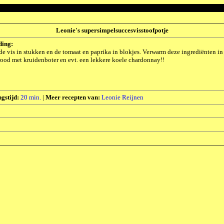
Leonie's supersimpelsuccesvisstoofpotje
ding:
de vis in stukken en de tomaat en paprika in blokjes. Verwarm deze ingrediënten in d
ood met kruidenboter en evt. een lekkere koele chardonnay!!
gstijd:
20 min.
|
Meer recepten van:
Leonie Reijnen