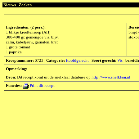
Nieuws
Zoeken
Ingredienten: (2 pers.):
Berei
1 blikje kreeftensoep (AH)
Snijd 
300-400 gr. gemengde vis, bijv.
stokbr
zalm, kabeljauw, garnalen, krab
1 grote tomaat
1 paprika
Receptnummer:
6723 |
Categorie:
Hoofdgerecht
|
Soort gerecht:
Vis
|
bereidin
Opmerking:
Bron:
Dit recept komt uit de snelklaar database op
http://www.snelklaar.nl
Functies:
Print dit recept